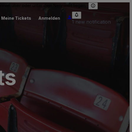
können über oder unter dem Nennwert liegen.
Meine Tickets
Anmelden
1 new notification
ts