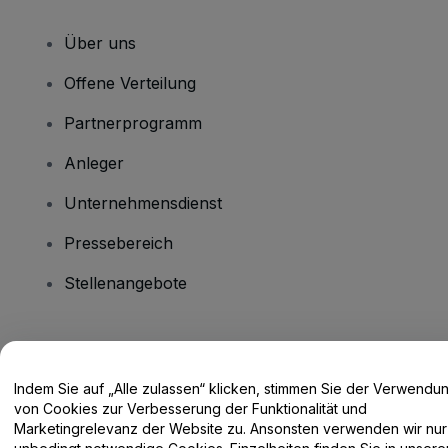
Über uns
Offene Verteilung
Partnerprogramm
Anleger
Unternehmensdienst
Pressebereich
Stellenangebote
Haben Sie Fragen?
Indem Sie auf „Alle zulassen“ klicken, stimmen Sie der Verwendu
Hilfe-Center / Kontakt
von Cookies zur Verbesserung der Funktionalität und
Marketingrelevanz der Website zu. Ansonsten verwenden wir nur