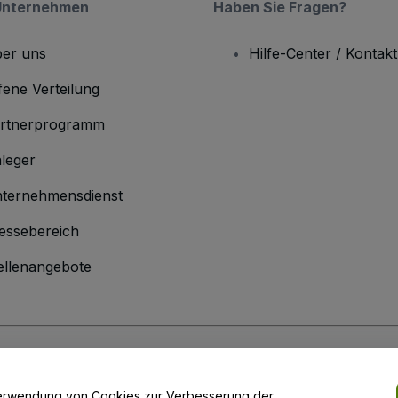
Unternehmen
Haben Sie Fragen?
er uns
Hilfe-Center / Kontakt
fene Verteilung
rtnerprogramm
leger
ternehmensdienst
essebereich
ellenangebote
men
inen Geschäftsbedingungen
und die
Datenschutzerklärung
sowie die
Cookie
r Verwendung von Cookies zur Verbesserung der