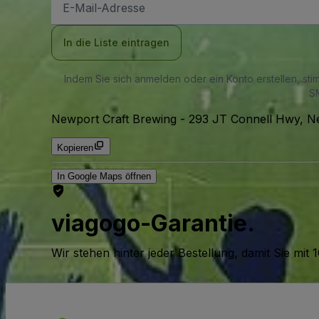
Mail-
Adresse
In die Liste eintragen
Indem Sie sich anmelden oder ein Konto erstellen, st
SM
Newport Craft Brewing
-
293 JT Connell Hwy, N
Kopieren
In Google Maps öffnen
viagogo-Garantie.
Wir stehen hinter jeder Bestellung, damit Sie m