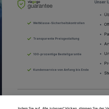
Unser 
Üb
Weltklasse-Sicherheitskontrollen
Of
Pa
Transparente Preisgestaltung
An
Un
100-prozentige Bestellgarantie
Pr
Kundenservice von Anfang bis Ende
St
Urheberrecht © viagogo GmbH 2026
Angaben zum Unterneh
Durch die Nutzung dieser Website akzeptieren Sie die
Allgeme
Indem Sie auf „Alle zulassen“ klicken, stimmen Sie de