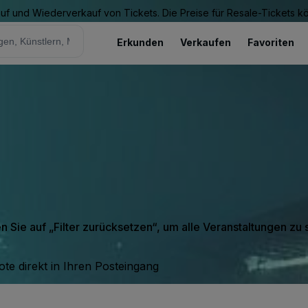
Kauf und Wiederverkauf von Tickets. Die Preise für Resale-Tickets 
Erkunden
Verkaufen
Favoriten
y
en Sie auf „Filter zurücksetzen“, um alle Veranstaltungen zu
te direkt in Ihren Posteingang