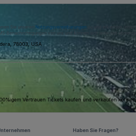
immen Sie unseren
Nutzungsvereinbarungen
zu und erkennen unse
S-Benachrichtigungen von uns und können sich jederzeit abmelde
ndera, 78003, USA
it 100%igem Vertrauen Tickets kaufen und verkaufen können
Unternehmen
Haben Sie Fragen?