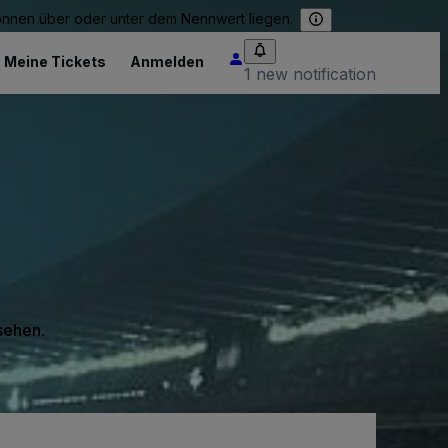
können über oder unter dem Nennwert liegen.
Meine Tickets
Anmelden
1 new notification
 sehen.