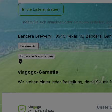
Adresse
In die Liste eintragen
Indem Sie sich anmelden oder ein Konto erstellen, st
SM
Bandera Brewery
-
3540 Texas 16, Bandera, Ba
Kopieren
In Google Maps öffnen
viagogo-Garantie.
Wir stehen hinter jeder Bestellung, damit Sie m
Unser 