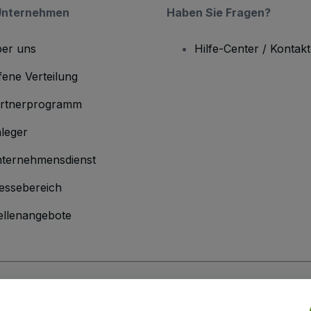
Unternehmen
Haben Sie Fragen?
er uns
Hilfe-Center / Kontakt
fene Verteilung
rtnerprogramm
leger
ternehmensdienst
essebereich
ellenangebote
men
inen Geschäftsbedingungen
und die
Datenschutzerklärung
sowie die
Cookie