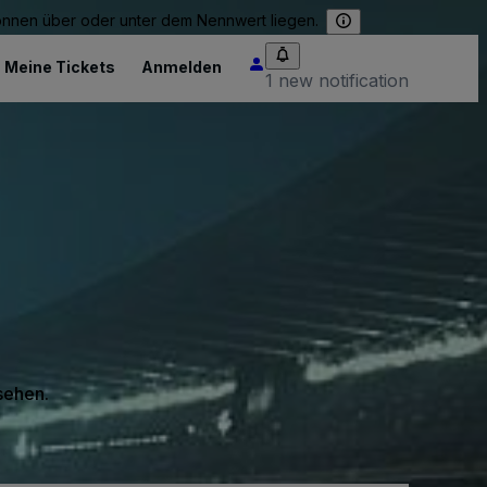
können über oder unter dem Nennwert liegen.
Meine Tickets
Anmelden
1 new notification
 sehen.