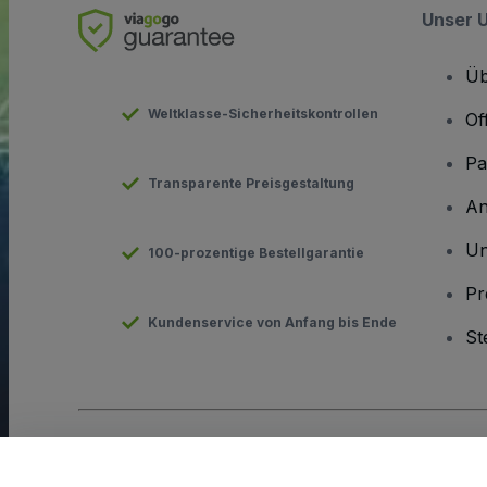
Unser 
Üb
Weltklasse-Sicherheitskontrollen
Of
Pa
Transparente Preisgestaltung
An
Un
100-prozentige Bestellgarantie
Pr
Kundenservice von Anfang bis Ende
St
Urheberrecht © viagogo GmbH 2026
Angaben zum Unterneh
Durch die Nutzung dieser Website akzeptieren Sie die
Allgeme