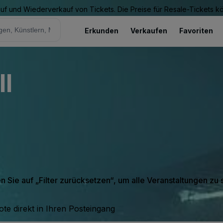
Kauf und Wiederverkauf von Tickets. Die Preise für Resale-Tickets 
Erkunden
Verkaufen
Favoriten
ll
en Sie auf „Filter zurücksetzen“, um alle Veranstaltungen zu
te direkt in Ihren Posteingang