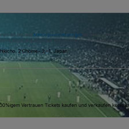
immen Sie unseren
Nutzungsvereinbarungen
zu und erkennen unse
S-Benachrichtigungen von uns und können sich jederzeit abmelde
shikicho, 2 Chome−２−1, Japan
it 100%igem Vertrauen Tickets kaufen und verkaufen können