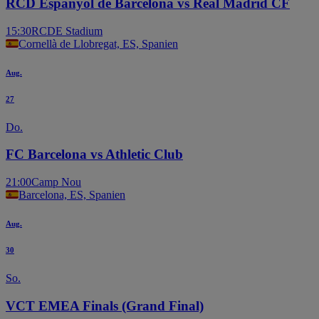
RCD Espanyol de Barcelona vs Real Madrid CF
15:30
RCDE Stadium
Cornellà de Llobregat, ES, Spanien
Aug.
27
Do.
FC Barcelona vs Athletic Club
21:00
Camp Nou
Barcelona, ES, Spanien
Aug.
30
So.
VCT EMEA Finals (Grand Final)