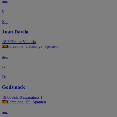
Aug.
9
So.
Juan Dávila
18:30
Teatre Victoria
Barcelona, Catalunya, Spanien
Aug.
11
Di.
Godsmack
19:00
Sala Razzmatazz 1
Barcelona, ES, Spanien
Aug.