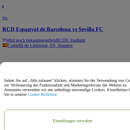
6
So.
RCD Espanyol de Barcelona vs Sevilla FC
Wird noch bekanntgegeben
RCDE Stadium
Cornellà de Llobregat, ES, Spanien
Indem Sie auf „Alle zulassen“ klicken, stimmen Sie der Verwendung von Co
zur Verbesserung der Funktionalität und Marketingrelevanz der Website zu.
Ansonsten verwenden wir nur unbedingt notwendige Cookies. Einzelheiten 
Sie in unserer
Cookie-Richtlinie
.
Einstellungen verwalten