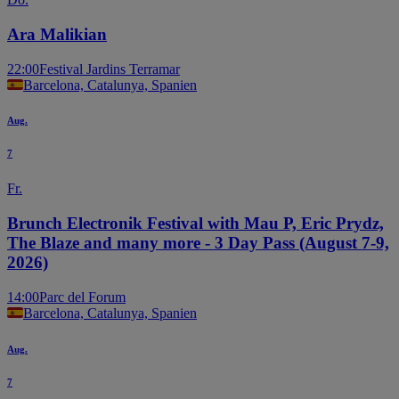
Ara Malikian
22:00
Festival Jardins Terramar
Barcelona, Catalunya, Spanien
Aug.
7
Fr.
Brunch Electronik Festival with Mau P, Eric Prydz,
The Blaze and many more - 3 Day Pass (August 7-9,
2026)
14:00
Parc del Forum
Barcelona, Catalunya, Spanien
Aug.
7