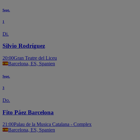
Sept.
1
Di.
Silvio Rodríguez
20:00
Gran Teatre del Liceu
Barcelona, ES, Spanien
Sept.
3
Do.
Fito Páez Barcelona
21:00
Palau de la Musica Catalana - Complex
Barcelona, ES, Spanien