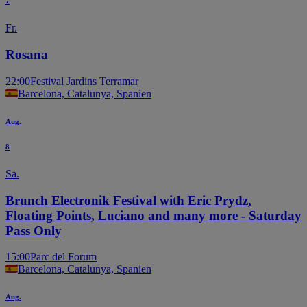
7
Fr.
Rosana
22:00
Festival Jardins Terramar
Barcelona, Catalunya, Spanien
Aug.
8
Sa.
Brunch Electronik Festival with Eric Prydz,
Floating Points, Luciano and many more - Saturday
Pass Only
15:00
Parc del Forum
Barcelona, Catalunya, Spanien
Aug.