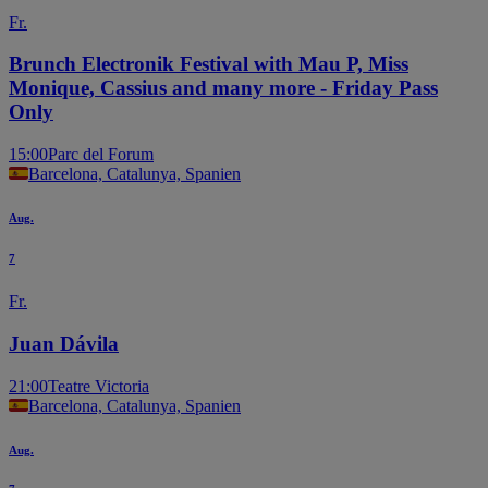
Fr.
Brunch Electronik Festival with Mau P, Miss
Monique, Cassius and many more - Friday Pass
Only
15:00
Parc del Forum
Barcelona, Catalunya, Spanien
Aug.
7
Fr.
Juan Dávila
21:00
Teatre Victoria
Barcelona, Catalunya, Spanien
Aug.