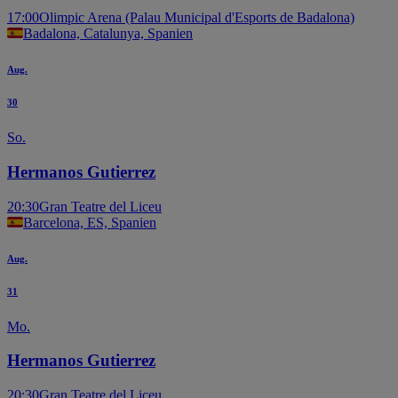
17:00
Olimpic Arena (Palau Municipal d'Esports de Badalona)
Badalona, Catalunya, Spanien
Aug.
30
So.
Hermanos Gutierrez
20:30
Gran Teatre del Liceu
Barcelona, ES, Spanien
Aug.
31
Mo.
Hermanos Gutierrez
20:30
Gran Teatre del Liceu