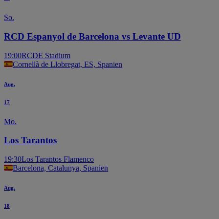
So.
RCD Espanyol de Barcelona vs Levante UD
19:00
RCDE Stadium
Cornellà de Llobregat, ES, Spanien
Aug.
17
Mo.
Los Tarantos
19:30
Los Tarantos Flamenco
Barcelona, Catalunya, Spanien
Aug.
18