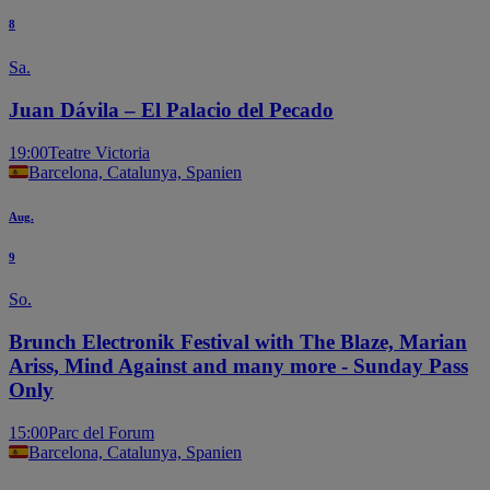
8
Sa.
Juan Dávila – El Palacio del Pecado
19:00
Teatre Victoria
Barcelona, Catalunya, Spanien
Aug.
9
So.
Brunch Electronik Festival with The Blaze, Marian
Ariss, Mind Against and many more - Sunday Pass
Only
15:00
Parc del Forum
Barcelona, Catalunya, Spanien