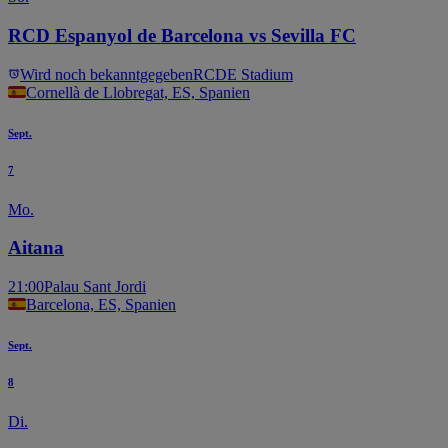
RCD Espanyol de Barcelona vs Sevilla FC
Wird noch bekanntgegeben
RCDE Stadium
Cornellà de Llobregat, ES, Spanien
Sept.
7
Mo.
Aitana
21:00
Palau Sant Jordi
Barcelona, ES, Spanien
Sept.
8
Di.