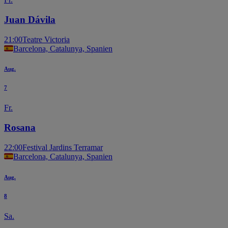
Juan Dávila
21:00
Teatre Victoria
Barcelona, Catalunya, Spanien
Aug.
7
Fr.
Rosana
22:00
Festival Jardins Terramar
Barcelona, Catalunya, Spanien
Aug.
8
Sa.