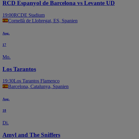
RCD Espanyol de Barcelona vs Levante UD
19:00
RCDE Stadium
Cornellà de Llobregat, ES, Spanien
Aug.
17
Mo.
Los Tarantos
19:30
Los Tarantos Flamenco
Barcelona, Catalunya, Spanien
Aug.
18
Di.
Amyl and The Sniffers