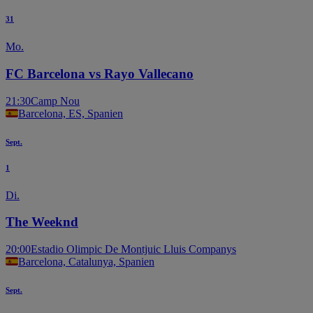
31
Mo.
FC Barcelona vs Rayo Vallecano
21:30
Camp Nou
Barcelona, ES, Spanien
Sept.
1
Di.
The Weeknd
20:00
Estadio Olimpic De Montjuic Lluis Companys
Barcelona, Catalunya, Spanien
Sept.