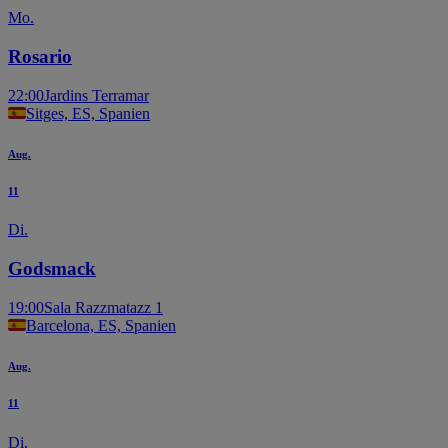
Mo.
Rosario
22:00
Jardins Terramar
Sitges, ES, Spanien
Aug.
11
Di.
Godsmack
19:00
Sala Razzmatazz 1
Barcelona, ES, Spanien
Aug.
11
Di.