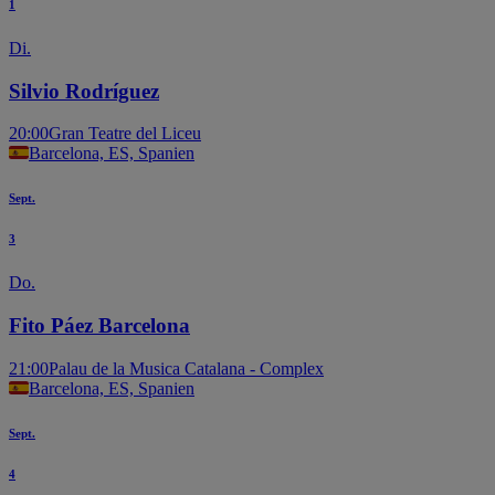
1
Di.
Silvio Rodríguez
20:00
Gran Teatre del Liceu
Barcelona, ES, Spanien
Sept.
3
Do.
Fito Páez Barcelona
21:00
Palau de la Musica Catalana - Complex
Barcelona, ES, Spanien
Sept.
4