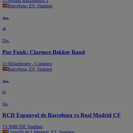
21:00
Sala Razzmatazz 1
Barcelona, ES, Spanien
Aug.
20
Do.
Pur Funk: Clarence Bekker Band
21:00
Jamboree - Complex
Barcelona, ES, Spanien
Aug.
22
Sa.
RCD Espanyol de Barcelona vs Real Madrid CF
15:30
RCDE Stadium
Cornellà de Llobregat, ES, Spanien