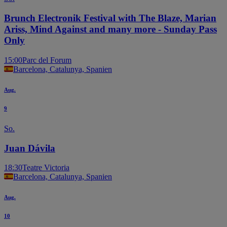
Brunch Electronik Festival with The Blaze, Marian
Ariss, Mind Against and many more - Sunday Pass
Only
15:00
Parc del Forum
Barcelona, Catalunya, Spanien
Aug.
9
So.
Juan Dávila
18:30
Teatre Victoria
Barcelona, Catalunya, Spanien
Aug.
10