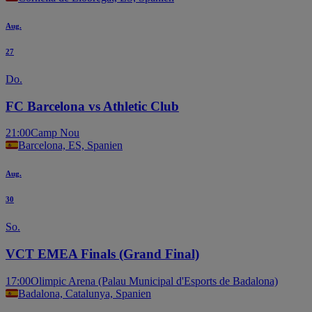
Aug.
27
Do.
FC Barcelona vs Athletic Club
21:00
Camp Nou
Barcelona, ES, Spanien
Aug.
30
So.
VCT EMEA Finals (Grand Final)
17:00
Olimpic Arena (Palau Municipal d'Esports de Badalona)
Badalona, Catalunya, Spanien