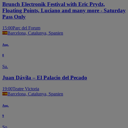
Brunch Electronik Festival with Eric Prydz,
Floating Points, Luciano and many more - Saturday
Pass Only
15:00
Parc del Forum
Barcelona, Catalunya, Spanien
Aug.
8
Sa.
Juan Dávila – El Palacio del Pecado
19:00
Teatre Victoria
Barcelona, Catalunya, Spanien
Aug.
9
So.