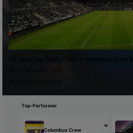
US Open Cup Finals - TBD at Columbus Crew (
Mi, 21 Okt. 2026 • 19:59
ScottsMiracle-Gro Field
Top-Performer
Columbus Crew