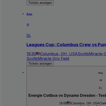
Tickets anzeigen
Aug.
11
Di.
Leagues Cup: Columbus Crew vs Pu
19:30
Columbus, OH, USA
ScottsMiracle-G
ScottsMiracle-Gro Field
Tickets anzeigen
Aug.
14
Fr.
Energie Cottbus vs Dynamo Dresden - Test
19:00
Columbus, OH, USA
Clar