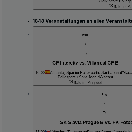
Clark State College
Bald im A
1848 Veranstaltungen an allen Veranstal
Aug.
7
Fr.
CF Intercity vs. Villarreal CF B
10:00
Alicante, Spanien
Poliesportiu Sant Joan d'Alac
Poliesportiu Sant Joan d'Alacant
Bald im Angebot
Aug.
7
Fr.
SK Slavia Prague B vs. FK Fotba
11:00
Vršovice, Tschechien
Fortuna Arena (formerly 