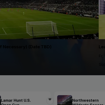
If Necessary) (Date TBD)
Le
Fr,
Sco
Lamar Hunt U.S.
Northwestern
Open Cup
Wildcats Soccer