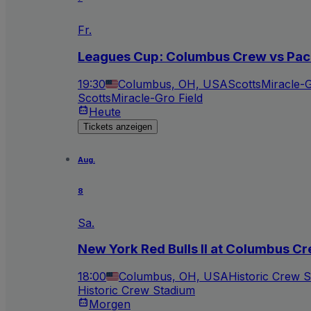
Fr.
Leagues Cup: Columbus Crew vs Pa
19:30
Columbus, OH, USA
ScottsMiracle-G
ScottsMiracle-Gro Field
Heute
Tickets anzeigen
Aug.
8
Sa.
New York Red Bulls II at Columbus C
18:00
Columbus, OH, USA
Historic Crew 
Historic Crew Stadium
Morgen