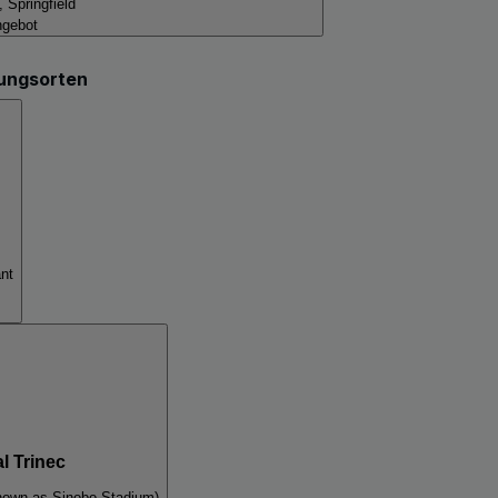
, Springfield
ngebot
tungsorten
ant
l Trinec
known as Sinobo Stadium)