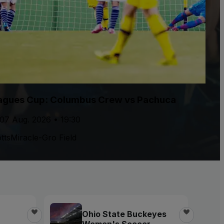
agues Cup: Columbus Crew vs Pachuca
 07 Aug. 2026 • 19:30
ttsMiracle-Gro Field
Ohio State Buckeyes
Women's Soccer