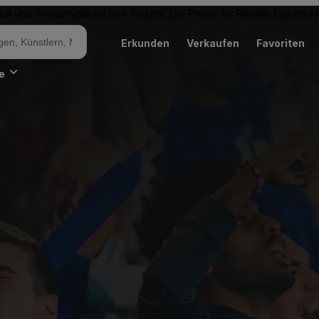
Kauf und Wiederverkauf von Tickets. Die Preise für Resale-Tickets
Erkunden
Verkaufen
Favoriten
e