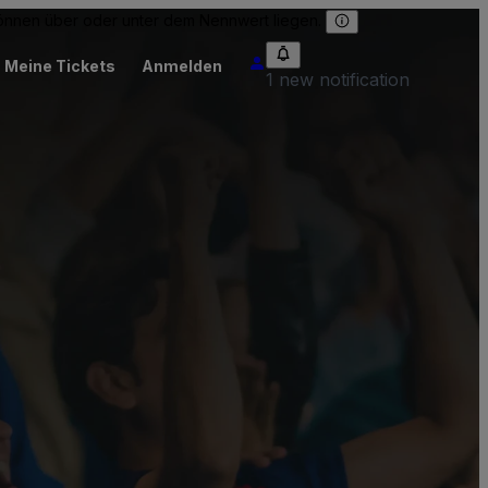
 können über oder unter dem Nennwert liegen.
Meine Tickets
Anmelden
1 new notification