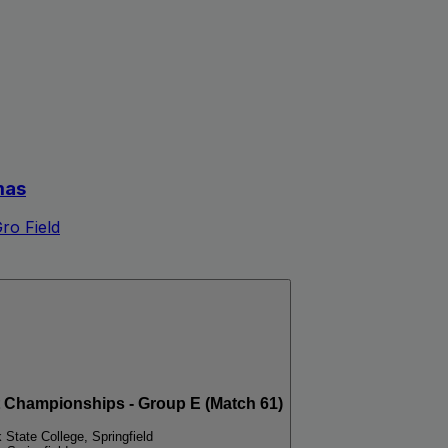
mas
ro Field
 Championships - Group E (Match 61)
k State College, Springfield