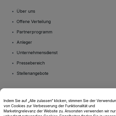
Über uns
Offene Verteilung
Partnerprogramm
Anleger
Unternehmensdienst
Pressebereich
Stellenangebote
Haben Sie Fragen?
Indem Sie auf „Alle zulassen“ klicken, stimmen Sie der Verwendu
Hilfe-Center / Kontakt
von Cookies zur Verbesserung der Funktionalität und
Marketingrelevanz der Website zu. Ansonsten verwenden wir nur