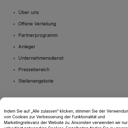
Über uns
Offene Verteilung
Partnerprogramm
Anleger
Unternehmensdienst
Pressebereich
Stellenangebote
Haben Sie Fragen?
Indem Sie auf „Alle zulassen“ klicken, stimmen Sie der Verwendu
Hilfe-Center / Kontakt
von Cookies zur Verbesserung der Funktionalität und
Marketingrelevanz der Website zu. Ansonsten verwenden wir nur