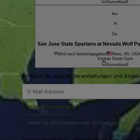
Ausverkauft
Nov.
14
Sa.
San Jose State Spartans at Nevada Wolf P
Wird noch bekanntgegeben
Reno, NV, US
Virginia Street Gym
Ausverkauft
Erhalten Sie aktuelle Veranstaltungen und Angebo
E-
Mail-
Adresse
In die Liste eintragen
Indem Sie sich anmelden oder ein Konto erstellen, st
SM