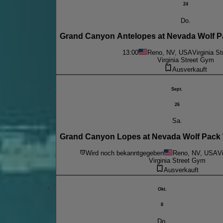
24
Do.
Grand Canyon Antelopes at Nevada Wolf P
13:00
Reno, NV, USA
Virginia S
Virginia Street Gym
Ausverkauft
Sept.
26
Sa.
Grand Canyon Lopes at Nevada Wolf Pack
Wird noch bekanntgegeben
Reno, NV, USA
V
Virginia Street Gym
Ausverkauft
Okt.
8
Do.