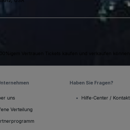
 89512, USA
it 100%igem Vertrauen Tickets kaufen und verkaufen können
Unternehmen
Haben Sie Fragen?
er uns
Hilfe-Center / Kontakt
fene Verteilung
rtnerprogramm