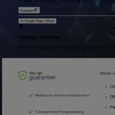
Virginia Street Gym
-
Virginia Street Gym, Reno,
Kopieren
In Google Maps öffnen
viagogo-Garantie.
Wir stehen hinter jeder Bestellung, damit Sie m
Unser 
Üb
Weltklasse-Sicherheitskontrollen
Of
Pa
Transparente Preisgestaltung