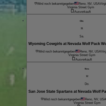
Wird noch bekanntgegeben
Reno, NV, USA
Virg
Virginia Street Gym
Ausverkauft
Okt.
31
Sa.
Wyoming Cowgirls at Nevada Wolf Pack Wo
Wird noch bekanntgegeben
Reno, NV, USA
Vir
Virginia Street Gym
Ausverkauft
Nov.
12
Do.
San Jose State Spartans at Nevada Wolf P
Wird noch bekanntgegeben
Reno, NV, US
Virginia Street Gym