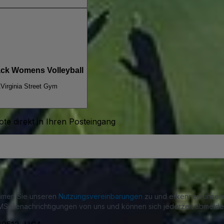
ack Womens Volleyball
A
Virginia Street Gym
te direkt in Ihren Posteingang
immen Sie unseren
Nutzungsvereinbarungen
zu und erkennen unse
S-Benachrichtigungen von uns und können sich jederzeit abmelde