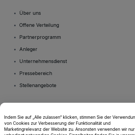
Über uns
Offene Verteilung
Partnerprogramm
Anleger
Unternehmensdienst
Pressebereich
Stellenangebote
Haben Sie Fragen?
Indem Sie auf „Alle zulassen“ klicken, stimmen Sie der Verwendu
Hilfe-Center / Kontakt
von Cookies zur Verbesserung der Funktionalität und
Marketingrelevanz der Website zu. Ansonsten verwenden wir nur