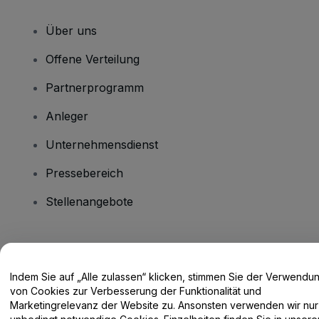
Über uns
Offene Verteilung
Partnerprogramm
Anleger
Unternehmensdienst
Pressebereich
Stellenangebote
Haben Sie Fragen?
Indem Sie auf „Alle zulassen“ klicken, stimmen Sie der Verwendu
Hilfe-Center / Kontakt
von Cookies zur Verbesserung der Funktionalität und
Marketingrelevanz der Website zu. Ansonsten verwenden wir nur