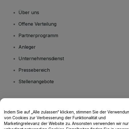
Über uns
Offene Verteilung
Partnerprogramm
Anleger
Unternehmensdienst
Pressebereich
Stellenangebote
Haben Sie Fragen?
Indem Sie auf „Alle zulassen“ klicken, stimmen Sie der Verwendu
Hilfe-Center / Kontakt
von Cookies zur Verbesserung der Funktionalität und
Marketingrelevanz der Website zu. Ansonsten verwenden wir nur