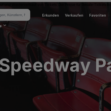
Kauf und Wiederverkauf von Tickets. Die Preise für Resale-Tickets 
Erkunden
Verkaufen
Favoriten
e
 Speedway Pa