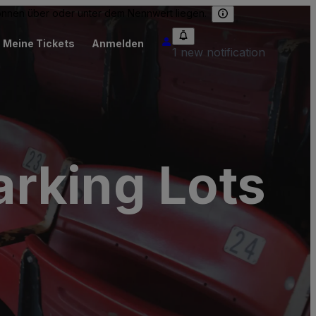
können über oder unter dem Nennwert liegen.
Meine Tickets
Anmelden
1 new notification
rking Lots