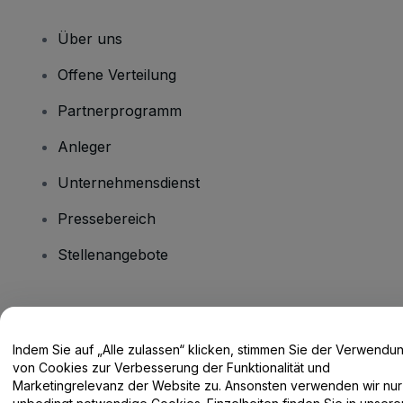
Über uns
Offene Verteilung
Partnerprogramm
Anleger
Unternehmensdienst
Pressebereich
Stellenangebote
Haben Sie Fragen?
Indem Sie auf „Alle zulassen“ klicken, stimmen Sie der Verwendu
Hilfe-Center / Kontakt
von Cookies zur Verbesserung der Funktionalität und
Marketingrelevanz der Website zu. Ansonsten verwenden wir nur