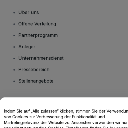
Über uns
Offene Verteilung
Partnerprogramm
Anleger
Unternehmensdienst
Pressebereich
Stellenangebote
Haben Sie Fragen?
Indem Sie auf „Alle zulassen“ klicken, stimmen Sie der Verwendu
Hilfe-Center / Kontakt
von Cookies zur Verbesserung der Funktionalität und
Marketingrelevanz der Website zu. Ansonsten verwenden wir nur