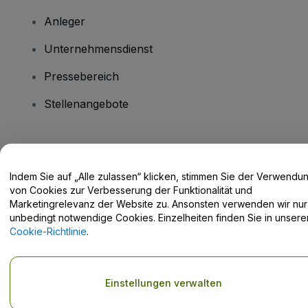
Anleger
Unternehmensdienst
Pressebereich
Stellenangebote
Haben Sie Fragen?
Indem Sie auf „Alle zulassen“ klicken, stimmen Sie der Verwendu
Hilfe-Center / Kontakt
von Cookies zur Verbesserung der Funktionalität und
Marketingrelevanz der Website zu. Ansonsten verwenden wir nur
unbedingt notwendige Cookies. Einzelheiten finden Sie in unsere
Cookie-Richtlinie
.
Urheberrecht © viagogo GmbH 2026
Angaben zum Unternehmen
Durch die Nutzung dieser Website akzeptieren Sie die
Allgemeinen
Einstellungen verwalten
Geschäftsbedingungen
und die
Datenschutzerklärung
sowie die
Cookie-Richtlinie
und
Datenschutzrichtlinie für Mobilanwendungen