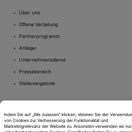
Über uns
Offene Verteilung
Partnerprogramm
Anleger
Unternehmensdienst
Pressebereich
Stellenangebote
Haben Sie Fragen?
Indem Sie auf „Alle zulassen“ klicken, stimmen Sie der Verwendu
Hilfe-Center / Kontakt
von Cookies zur Verbesserung der Funktionalität und
Marketingrelevanz der Website zu. Ansonsten verwenden wir nur