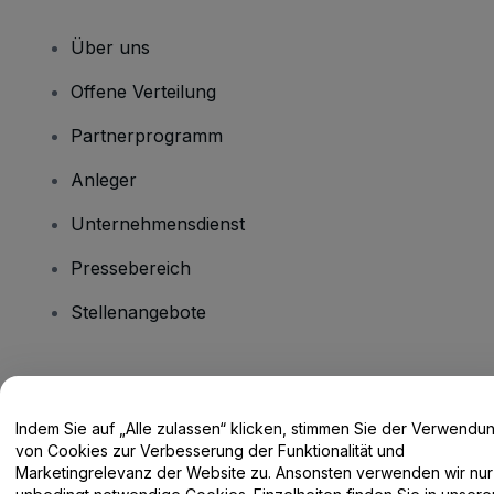
Über uns
Offene Verteilung
Partnerprogramm
Anleger
Unternehmensdienst
Pressebereich
Stellenangebote
Haben Sie Fragen?
Indem Sie auf „Alle zulassen“ klicken, stimmen Sie der Verwendu
Hilfe-Center / Kontakt
von Cookies zur Verbesserung der Funktionalität und
Marketingrelevanz der Website zu. Ansonsten verwenden wir nur