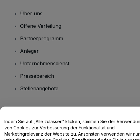
Über uns
Offene Verteilung
Partnerprogramm
Anleger
Unternehmensdienst
Pressebereich
Stellenangebote
Haben Sie Fragen?
Indem Sie auf „Alle zulassen“ klicken, stimmen Sie der Verwendu
Hilfe-Center / Kontakt
von Cookies zur Verbesserung der Funktionalität und
Marketingrelevanz der Website zu. Ansonsten verwenden wir nur