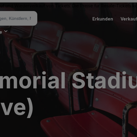
Kauf und Wiederverkauf von Tickets. Die Preise für Resale-Tickets 
Erkunden
Verkau
e
morial Stadi
ive)