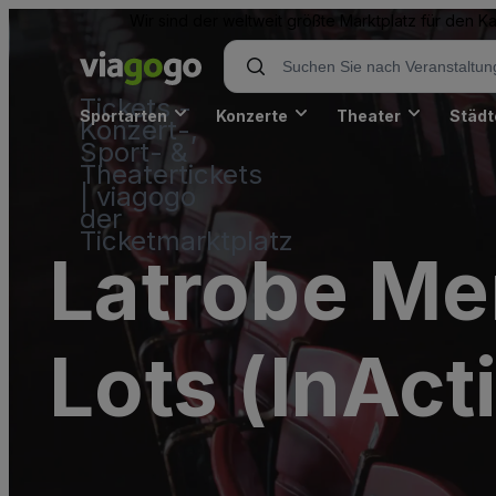
Wir sind der weltweit größte Marktplatz für den 
Tickets -
Sportarten
Konzerte
Theater
Städt
Konzert-,
Sport- &
Theatertickets
| viagogo
der
Ticketmarktplatz
Latrobe Me
Lots (InAct