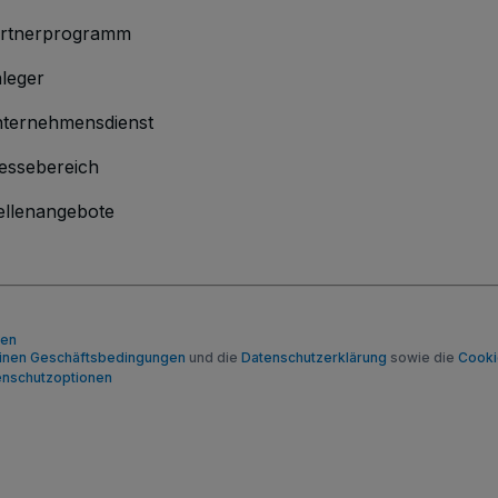
rtnerprogramm
leger
ternehmensdienst
essebereich
ellenangebote
men
inen Geschäftsbedingungen
und die
Datenschutzerklärung
sowie die
Cookie
enschutzoptionen