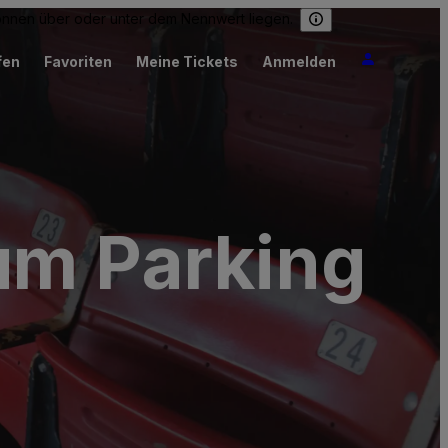
können über oder unter dem Nennwert liegen.
fen
Favoriten
Meine Tickets
Anmelden
um Parking