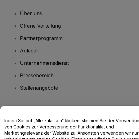
Über uns
Offene Verteilung
Partnerprogramm
Anleger
Unternehmensdienst
Pressebereich
Stellenangebote
Haben Sie Fragen?
Indem Sie auf „Alle zulassen“ klicken, stimmen Sie der Verwendu
Hilfe-Center / Kontakt
von Cookies zur Verbesserung der Funktionalität und
Marketingrelevanz der Website zu. Ansonsten verwenden wir nur