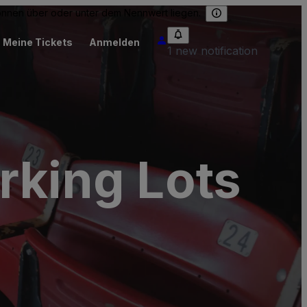
können über oder unter dem Nennwert liegen.
Meine Tickets
Anmelden
1 new notification
rking Lots