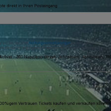
te direkt in Ihren Posteingang
immen Sie unseren
Nutzungsvereinbarungen
zu und erkennen unse
S-Benachrichtigungen von uns und können sich jederzeit abmelde
Active)
-
301 Napoleon Street, Johnstown, Johnstown, 15
it 100%igem Vertrauen Tickets kaufen und verkaufen können