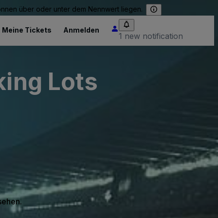
können über oder unter dem Nennwert liegen.
Meine Tickets
Anmelden
1 new notification
king Lots
 sehen.