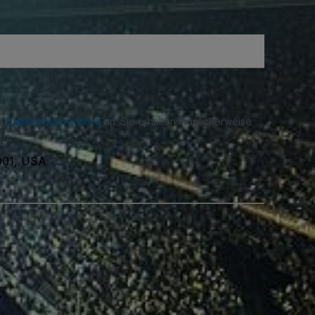
re
Datenschutzrichtlinie
an. Sie erhalten möglicherweise
n.
901, USA
.