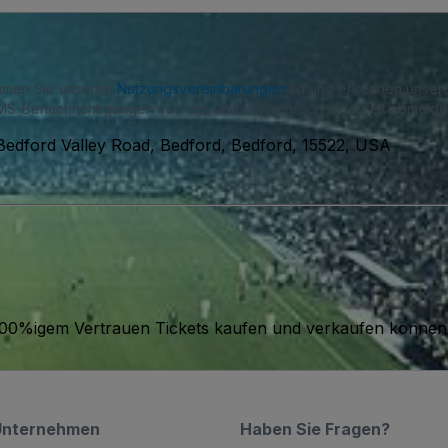
immen Sie unseren
Nutzungsvereinbarungen
zu und erkennen unse
S-Benachrichtigungen von uns und können sich jederzeit abmelde
Bedford Valley Road, Bedford, Bedford, 15522, USA
it 100%igem Vertrauen Tickets kaufen und verkaufen können
Unternehmen
Haben Sie Fragen?