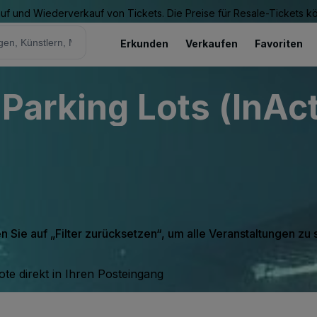
Kauf und Wiederverkauf von Tickets. Die Preise für Resale-Tickets 
Erkunden
Verkaufen
Favoriten
Parking Lots (InAct
en Sie auf „Filter zurücksetzen“, um alle Veranstaltungen zu
te direkt in Ihren Posteingang