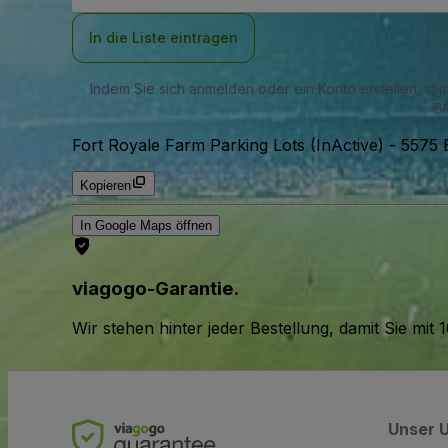
Adresse
In die Liste eintragen
Indem Sie sich anmelden oder ein Konto erstellen, st
SM
Fort Royale Farm Parking Lots (InActive)
-
5575 
Kopieren
In Google Maps öffnen
viagogo-Garantie.
Wir stehen hinter jeder Bestellung, damit Sie m
Unser 