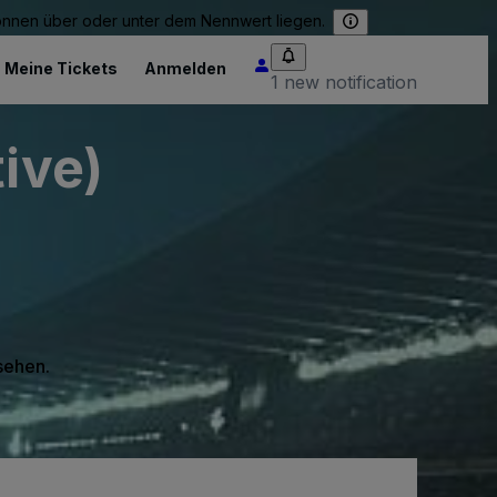
können über oder unter dem Nennwert liegen.
Meine Tickets
Anmelden
1 new notification
ive)
 sehen.