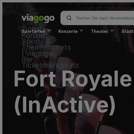
Wir sind der weltweit größte Marktplatz für den 
Tickets -
Sportarten
Konzerte
Theater
Städt
Konzert-,
Sport- &
Theatertickets
| viagogo
der
Ticketmarktplatz
Fort Royale
(InActive)