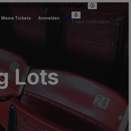
können über oder unter dem Nennwert liegen.
Meine Tickets
Anmelden
1 new notification
g Lots