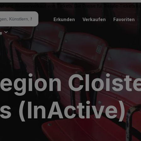
Kauf und Wiederverkauf von Tickets. Die Preise für Resale-Tickets 
Erkunden
Verkaufen
Favoriten
e
egion Cloist
s (InActive)