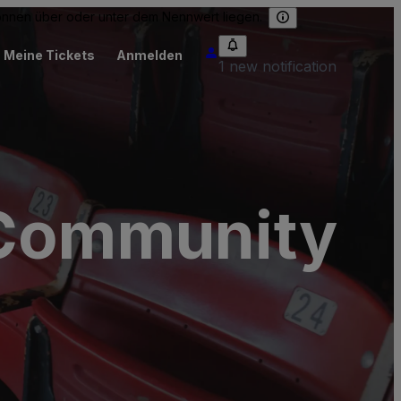
können über oder unter dem Nennwert liegen.
Meine Tickets
Anmelden
1 new notification
 Community