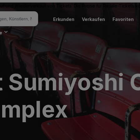
Kauf und Wiederverkauf von Tickets. Die Preise für Resale-Tickets 
Erkunden
Verkaufen
Favoriten
e
at Sumiyoshi
omplex