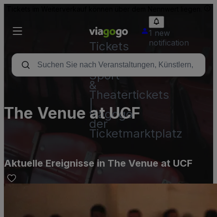
Tickets im Weiterverkauf können über dem Nennwert liegen.
1 new
notification
Tickets
-
Konzert-,
Sport-
&
Theatertickets
|
The Venue at UCF
viagogo
der
Ticketmarktplatz
Aktuelle Ereignisse in The Venue at UCF