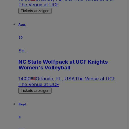
The Venue at UCF
Tickets anzeigen
Aug.
30
So.
NC State Wolfpack at UCF Knights
Women's Volleyball
14:00
Orlando, FL, USA
The Venue at UCF
The Venue at UCF
Tickets anzeigen
Sept.
9