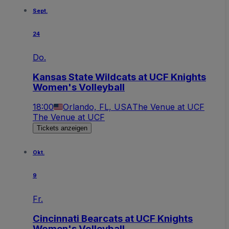
Sept.
24
Do.
Kansas State Wildcats at UCF Knights
Women's Volleyball
18:00
Orlando, FL, USA
The Venue at UCF
The Venue at UCF
Tickets anzeigen
Okt.
9
Fr.
Cincinnati Bearcats at UCF Knights
Women's Volleyball