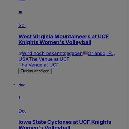
18
So.
West Virginia Mountaineers at UCF
Knights Women's Volleyball
Wird noch bekanntgegeben
Orlando, FL,
USA
The Venue at UCF
The Venue at UCF
Tickets anzeigen
Nov.
5
Do.
Iowa State Cyclones at UCF Knights
Women's Volleyball