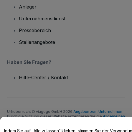
Anleger
Unternehmensdienst
Pressebereich
Stellenangebote
Haben Sie Fragen?
Hilfe-Center / Kontakt
Urheberrecht © viagogo GmbH 2026
Angaben zum Unternehmen
Durch die Nutzung dieser Website akzeptieren Sie die
Allgemeinen
Geschäftsbedingungen
und die
Datenschutzerklärung
sowie die
Cookie-Richtlinie
und
Datenschutzrichtlinie für Mobilanwendungen
Indem Sie auf „Alle zulassen“ klicken, stimmen Sie der Verwendu
Keine Weitergabe meiner personenbezogenen Daten/Ihre