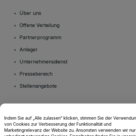
Über uns
Offene Verteilung
Partnerprogramm
Anleger
Unternehmensdienst
Pressebereich
Stellenangebote
Haben Sie Fragen?
Indem Sie auf „Alle zulassen“ klicken, stimmen Sie der Verwendu
Hilfe-Center / Kontakt
von Cookies zur Verbesserung der Funktionalität und
Marketingrelevanz der Website zu. Ansonsten verwenden wir nur