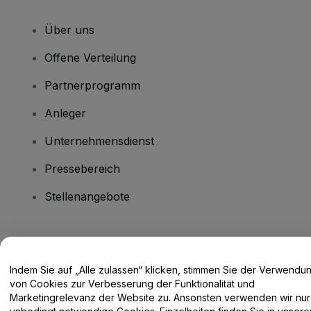
Über uns
Offene Verteilung
Partnerprogramm
Anleger
Unternehmensdienst
Pressebereich
Stellenangebote
Haben Sie Fragen?
Indem Sie auf „Alle zulassen“ klicken, stimmen Sie der Verwendu
Hilfe-Center / Kontakt
von Cookies zur Verbesserung der Funktionalität und
Marketingrelevanz der Website zu. Ansonsten verwenden wir nur