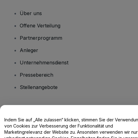
Über uns
Offene Verteilung
Partnerprogramm
Anleger
Unternehmensdienst
Pressebereich
Stellenangebote
Haben Sie Fragen?
Indem Sie auf „Alle zulassen“ klicken, stimmen Sie der Verwendu
Hilfe-Center / Kontakt
von Cookies zur Verbesserung der Funktionalität und
Marketingrelevanz der Website zu. Ansonsten verwenden wir nur