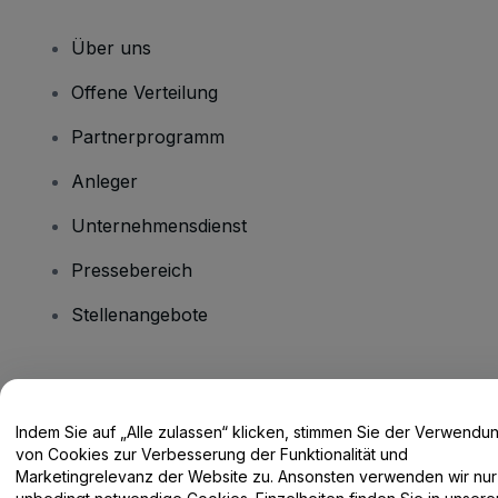
Über uns
Offene Verteilung
Partnerprogramm
Anleger
Unternehmensdienst
Pressebereich
Stellenangebote
Haben Sie Fragen?
Indem Sie auf „Alle zulassen“ klicken, stimmen Sie der Verwendu
Hilfe-Center / Kontakt
von Cookies zur Verbesserung der Funktionalität und
Marketingrelevanz der Website zu. Ansonsten verwenden wir nur