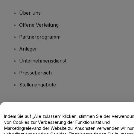
Über uns
Offene Verteilung
Partnerprogramm
Anleger
Unternehmensdienst
Pressebereich
Stellenangebote
Haben Sie Fragen?
Indem Sie auf „Alle zulassen“ klicken, stimmen Sie der Verwendu
Hilfe-Center / Kontakt
von Cookies zur Verbesserung der Funktionalität und
Marketingrelevanz der Website zu. Ansonsten verwenden wir nur