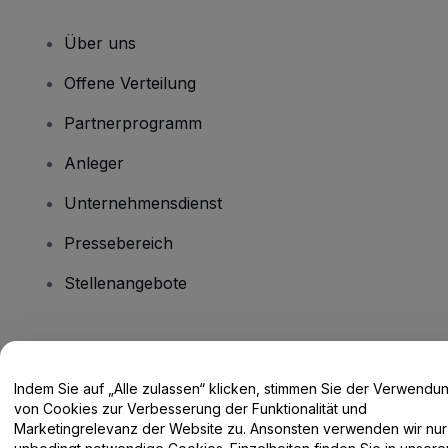
Über uns
Offene Verteilung
Partnerprogramm
Anleger
Unternehmensdienst
Pressebereich
Stellenangebote
Haben Sie Fragen?
Indem Sie auf „Alle zulassen“ klicken, stimmen Sie der Verwendu
Hilfe-Center / Kontakt
von Cookies zur Verbesserung der Funktionalität und
Marketingrelevanz der Website zu. Ansonsten verwenden wir nur