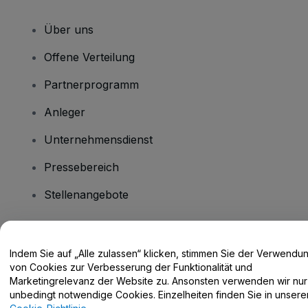
Über uns
Offene Verteilung
Partnerprogramm
Anleger
Unternehmensdienst
Pressebereich
Stellenangebote
Haben Sie Fragen?
Indem Sie auf „Alle zulassen“ klicken, stimmen Sie der Verwendu
von Cookies zur Verbesserung der Funktionalität und
Hilfe-Center / Kontakt
Marketingrelevanz der Website zu. Ansonsten verwenden wir nur
unbedingt notwendige Cookies. Einzelheiten finden Sie in unsere