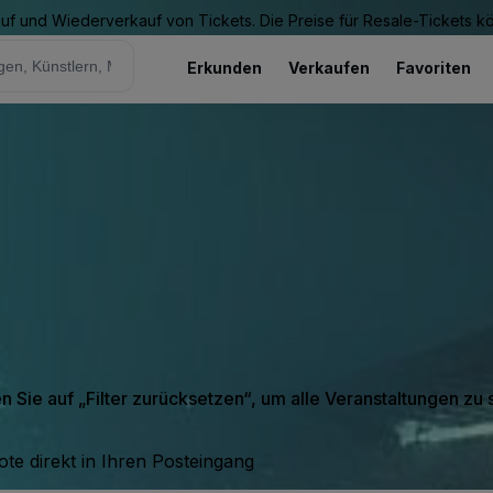
Kauf und Wiederverkauf von Tickets. Die Preise für Resale-Tickets 
Erkunden
Verkaufen
Favoriten
en Sie auf „Filter zurücksetzen“, um alle Veranstaltungen zu
te direkt in Ihren Posteingang