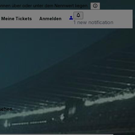
können über oder unter dem Nennwert liegen.
Meine Tickets
Anmelden
1 new notification
 sehen.