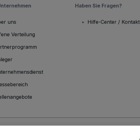
Unternehmen
Haben Sie Fragen?
er uns
Hilfe-Center / Kontakt
fene Verteilung
rtnerprogramm
leger
ternehmensdienst
essebereich
ellenangebote
men
inen Geschäftsbedingungen
und die
Datenschutzerklärung
sowie die
Cookie