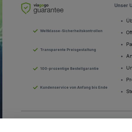
Unser 
Üb
Weltklasse-Sicherheitskontrollen
Of
Pa
Transparente Preisgestaltung
An
Un
100-prozentige Bestellgarantie
Pr
Kundenservice von Anfang bis Ende
St
Urheberrecht © viagogo GmbH 2026
Angaben zum Unterneh
Durch die Nutzung dieser Website akzeptieren Sie die
Allgeme