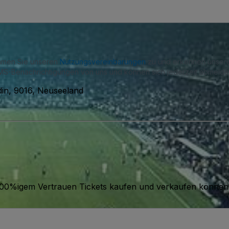
immen Sie unseren
Nutzungsvereinbarungen
zu und erkennen unse
S-Benachrichtigungen von uns und können sich jederzeit abmelde
din, 9016, Neuseeland
it 100%igem Vertrauen Tickets kaufen und verkaufen können