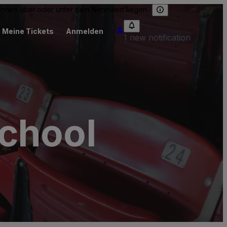
können über oder unter dem Nennwert liegen.
Meine Tickets
Anmelden
1 new notification
chool