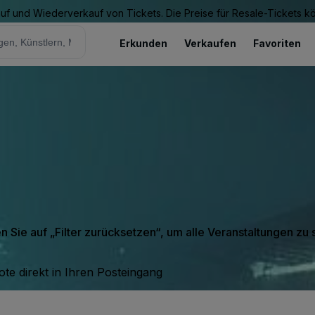
Kauf und Wiederverkauf von Tickets. Die Preise für Resale-Tickets 
Erkunden
Verkaufen
Favoriten
en Sie auf „Filter zurücksetzen“, um alle Veranstaltungen zu
te direkt in Ihren Posteingang