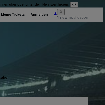
können über oder unter dem Nennwert liegen.
Meine Tickets
Anmelden
1 new notification
 sehen.