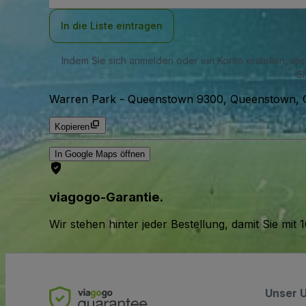
Adresse
In die Liste eintragen
Indem Sie sich anmelden oder ein Konto erstellen, st
SM
Warren Park
-
Queenstown 9300, Queenstown, 
Kopieren
In Google Maps öffnen
viagogo-Garantie.
Wir stehen hinter jeder Bestellung, damit Sie m
Unser 