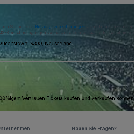
immen Sie unseren
Nutzungsvereinbarungen
zu und erkennen unse
S-Benachrichtigungen von uns und können sich jederzeit abmelde
Queenstown, 9300, Neuseeland
it 100%igem Vertrauen Tickets kaufen und verkaufen können
Unternehmen
Haben Sie Fragen?