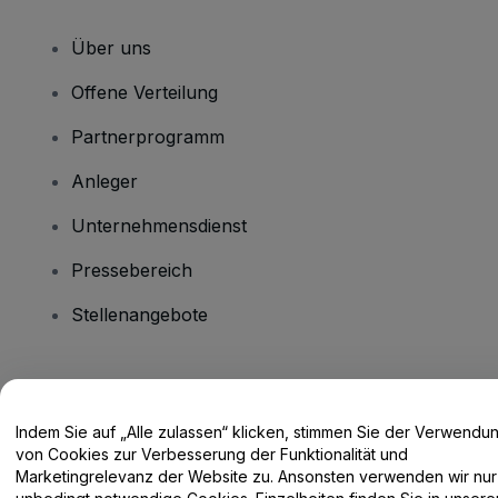
Über uns
Offene Verteilung
Partnerprogramm
Anleger
Unternehmensdienst
Pressebereich
Stellenangebote
Haben Sie Fragen?
Indem Sie auf „Alle zulassen“ klicken, stimmen Sie der Verwendu
Hilfe-Center / Kontakt
von Cookies zur Verbesserung der Funktionalität und
Marketingrelevanz der Website zu. Ansonsten verwenden wir nur