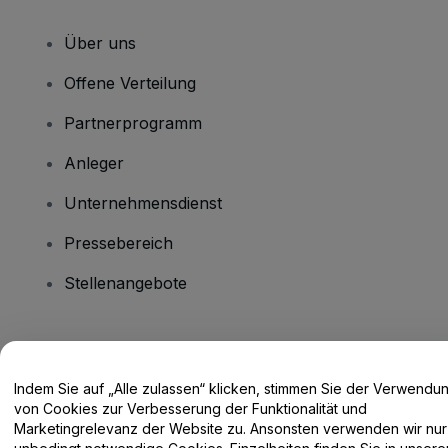
Über uns
Offene Verteilung
Partnerprogramm
Anleger
Unternehmensdienst
Pressebereich
Stellenangebote
Haben Sie Fragen?
Indem Sie auf „Alle zulassen“ klicken, stimmen Sie der Verwendu
Hilfe-Center / Kontakt
von Cookies zur Verbesserung der Funktionalität und
Marketingrelevanz der Website zu. Ansonsten verwenden wir nur