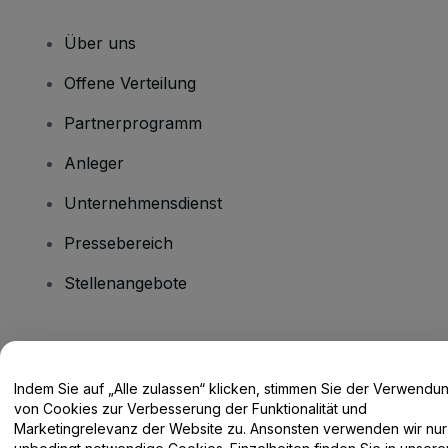
Über uns
Offene Verteilung
Partnerprogramm
Anleger
Unternehmensdienst
Pressebereich
Stellenangebote
Haben Sie Fragen?
Indem Sie auf „Alle zulassen“ klicken, stimmen Sie der Verwendu
Hilfe-Center / Kontakt
von Cookies zur Verbesserung der Funktionalität und
Marketingrelevanz der Website zu. Ansonsten verwenden wir nur