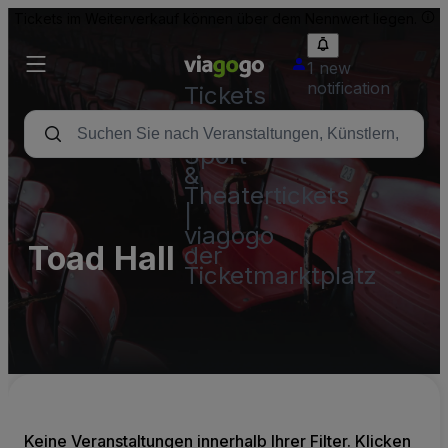
Tickets im Weiterverkauf können über dem Nennwert liegen.
1 new
notification
Tickets
-
Konzert-,
Sport-
&
Theatertickets
|
viagogo
Toad Hall
der
Ticketmarktplatz
Keine Veranstaltungen innerhalb Ihrer Filter. Klicken