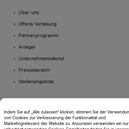
Über uns
Offene Verteilung
Partnerprogramm
Anleger
Unternehmensdienst
Pressebereich
Stellenangebote
Haben Sie Fragen?
Indem Sie auf „Alle zulassen“ klicken, stimmen Sie der Verwendu
Hilfe-Center / Kontakt
von Cookies zur Verbesserung der Funktionalität und
Marketingrelevanz der Website zu. Ansonsten verwenden wir nur