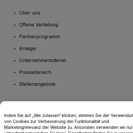
Über uns
Offene Verteilung
Partnerprogramm
Anleger
Unternehmensdienst
Pressebereich
Stellenangebote
Haben Sie Fragen?
Indem Sie auf „Alle zulassen“ klicken, stimmen Sie der Verwendu
Hilfe-Center / Kontakt
von Cookies zur Verbesserung der Funktionalität und
Marketingrelevanz der Website zu. Ansonsten verwenden wir nur