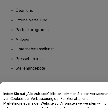
Über uns
Offene Verteilung
Partnerprogramm
Anleger
Unternehmensdienst
Pressebereich
Stellenangebote
Haben Sie Fragen?
Indem Sie auf „Alle zulassen“ klicken, stimmen Sie der Verwendu
Hilfe-Center / Kontakt
von Cookies zur Verbesserung der Funktionalität und
Marketingrelevanz der Website zu. Ansonsten verwenden wir nur