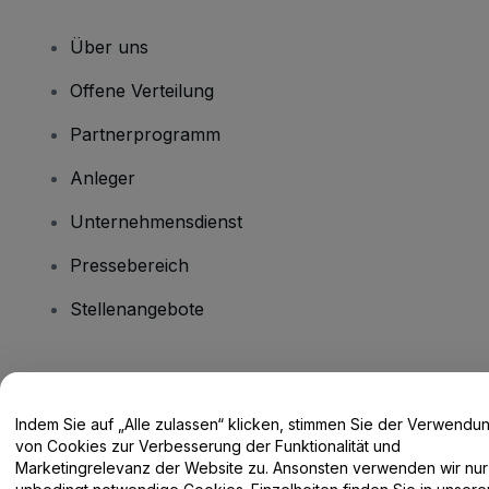
Über uns
Offene Verteilung
Partnerprogramm
Anleger
Unternehmensdienst
Pressebereich
Stellenangebote
Haben Sie Fragen?
Indem Sie auf „Alle zulassen“ klicken, stimmen Sie der Verwendu
Hilfe-Center / Kontakt
von Cookies zur Verbesserung der Funktionalität und
Marketingrelevanz der Website zu. Ansonsten verwenden wir nur