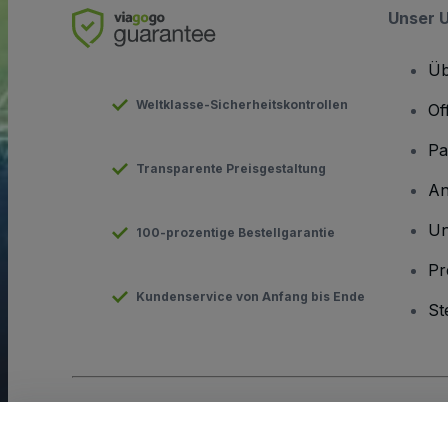
Unser 
Üb
Weltklasse-Sicherheitskontrollen
Of
Pa
Transparente Preisgestaltung
An
Un
100-prozentige Bestellgarantie
Pr
Kundenservice von Anfang bis Ende
St
Urheberrecht © viagogo GmbH 2026
Angaben zum Unterneh
Durch die Nutzung dieser Website akzeptieren Sie die
Allgeme