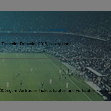
immen Sie unseren
Nutzungsvereinbarungen
zu und erkennen unse
S-Benachrichtigungen von uns und können sich jederzeit abmelde
h Dunedin, Dunedin, 9016, Neuseeland
it 100%igem Vertrauen Tickets kaufen und verkaufen können