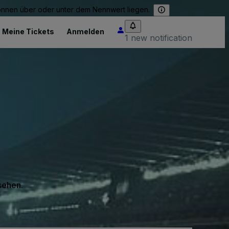
können über oder unter dem Nennwert liegen.
Meine Tickets
Anmelden
1 new notification
 sehen.