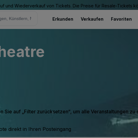
Kauf und Wiederverkauf von Tickets. Die Preise für Resale-Tickets 
Erkunden
Verkaufen
Favoriten
heatre
en Sie auf „Filter zurücksetzen“, um alle Veranstaltungen zu
te direkt in Ihren Posteingang