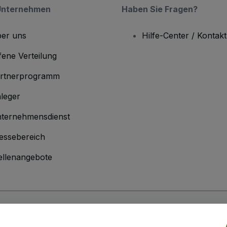
Unternehmen
Haben Sie Fragen?
er uns
Hilfe-Center / Kontakt
fene Verteilung
rtnerprogramm
leger
ternehmensdienst
essebereich
ellenangebote
men
inen Geschäftsbedingungen
und die
Datenschutzerklärung
sowie die
Cookie