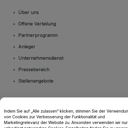
Über uns
Offene Verteilung
Partnerprogramm
Anleger
Unternehmensdienst
Pressebereich
Stellenangebote
Haben Sie Fragen?
Indem Sie auf „Alle zulassen“ klicken, stimmen Sie der Verwendu
Hilfe-Center / Kontakt
von Cookies zur Verbesserung der Funktionalität und
Marketingrelevanz der Website zu. Ansonsten verwenden wir nur