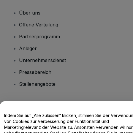
Über uns
Offene Verteilung
Partnerprogramm
Anleger
Unternehmensdienst
Pressebereich
Stellenangebote
Haben Sie Fragen?
Indem Sie auf „Alle zulassen“ klicken, stimmen Sie der Verwendu
Hilfe-Center / Kontakt
von Cookies zur Verbesserung der Funktionalität und
Marketingrelevanz der Website zu. Ansonsten verwenden wir nur